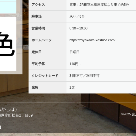
アクセス
電車：JR根室本線厚岸駅より車で約5分
駐車場
あり／5台
営業時間
8:30～19:00
ホームページ
https://miyakawa-kashiho.com/
定休日
日曜日
平均予算
140円～
クレジットカード
利用不可／利用不可
席数
2席
わかしほ）
©2025 宮川
岸郡厚岸町松葉2丁目69
8