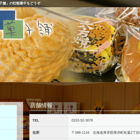
子舗」の牡蛎最中をどうぞ
店舗情報
TEL
0153-52-3078
住所
〒088-1116 北海道厚岸郡厚岸町松葉2丁目